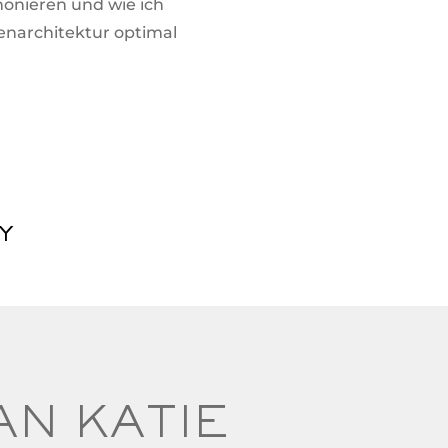
onieren und wie ich
enarchitektur optimal
y
AN KATIE